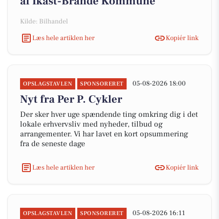
af Ikast-Brande Kommune
Kilde: Bilhandel
Læs hele artiklen her
Kopiér link
05-08-2026 18:00
OPSLAGSTAVLEN
SPONSORERET
Nyt fra Per P. Cykler
Der sker hver uge spændende ting omkring dig i det
lokale erhvervsliv med nyheder, tilbud og
arrangementer. Vi har lavet en kort opsummering
fra de seneste dage
Læs hele artiklen her
Kopiér link
05-08-2026 16:11
OPSLAGSTAVLEN
SPONSORERET