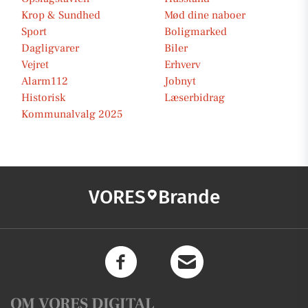
Krop & Sundhed
Mød dine naboer
Sport
Boligmarked
Dagligvarer
Biler
Vejret
Erhverv
Alarm112
Jobnyt
Historisk
Læserbidrag
Kommunalvalg 2025
VORES
Brande
OM VORES DIGITAL