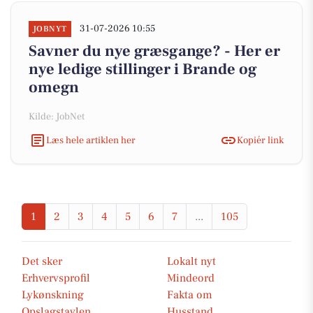
31-07-2026 10:55
JOBNYT
Savner du nye græsgange? - Her er
nye ledige stillinger i Brande og
omegn
Kilde: JobNet
Læs hele artiklen her
Kopiér link
1
2
3
4
5
6
7
...
105
Det sker
Lokalt nyt
Erhvervsprofil
Mindeord
Lykønskning
Fakta om
Opslagstavlen
Husstand