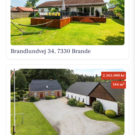
Brandlundvej 34, 7330 Brande
2.365.000 kr
2
184 m