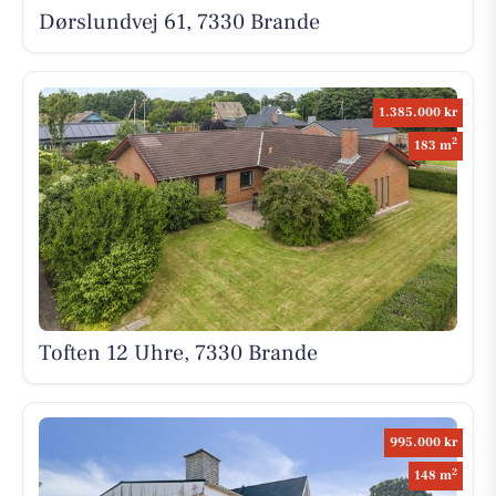
Dørslundvej 61, 7330 Brande
1.385.000 kr
2
183 m
Toften 12 Uhre, 7330 Brande
995.000 kr
2
148 m