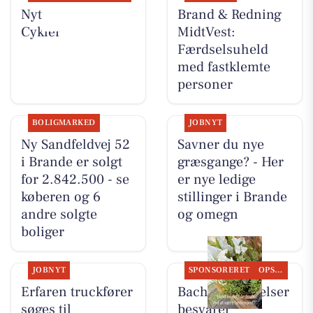
Nyt fra Per P.
Brand & Redning
Cykler
MidtVest:
Færdselsuheld
med fastklemte
personer
BOLIGMARKED
JOBNYT
Ny Sandfeldvej 52
Savner du nye
i Brande er solgt
græsgange? - Her
for 2.842.500 - se
er nye ledige
køberen og 6
stillinger i Brande
andre solgte
og omegn
boliger
JOBNYT
SPONSORERET
OPSLAGSTAVLEN
Erfaren truckfører
Bachs Begravelser
søges til
besvarer