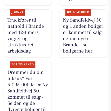
JOBNYT
BOLIGMARKED
Truckfører til
Ny Sandfeldvej 50
nathold i Brande
og 1 anden boliger
med 12-timers
er kommet til salg
vagter og
denne uge i
struktureret
Brande - se
arbejdsdag
boligerne her.
BOLIGMARKED
Drømmer du om
luksus? For
5.095.000 kr er Ny
Sandfeldvej 50
kommet til salg -
Se den og de
dyreste boliger til