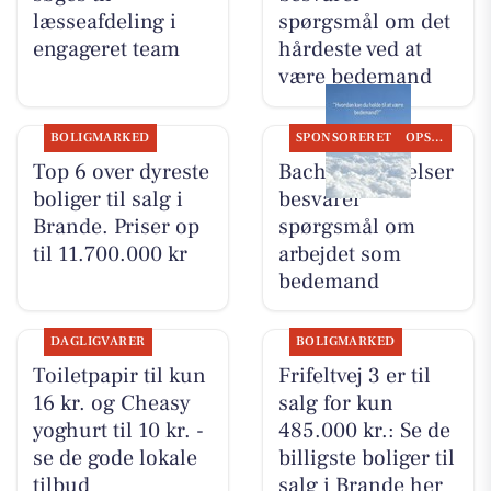
læsseafdeling i
spørgsmål om det
engageret team
hårdeste ved at
være bedemand
BOLIGMARKED
SPONSORERET
OPSLAGSTAVLEN
Top 6 over dyreste
Bachs Begravelser
boliger til salg i
besvarer
Brande. Priser op
spørgsmål om
til 11.700.000 kr
arbejdet som
bedemand
DAGLIGVARER
BOLIGMARKED
Toiletpapir til kun
Frifeltvej 3 er til
16 kr. og Cheasy
salg for kun
yoghurt til 10 kr. -
485.000 kr.: Se de
se de gode lokale
billigste boliger til
tilbud
salg i Brande her