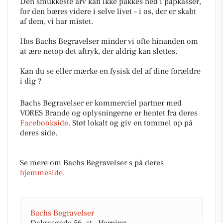
Den smukkeste arv kan ikke pakkes ned i papkasser,
for den bæres videre i selve livet – i os, der er skabt
af dem, vi har mistet.
Hos Bachs Begravelser minder vi ofte hinanden om
at ære netop det aftryk, der aldrig kan slettes.
Kan du se eller mærke en fysisk del af dine forældre
i dig ?
Bachs Begravelser er kommerciel partner med
VORES Brande og oplysningerne er hentet fra deres
Facebookside
. Støt lokalt og giv en tommel op på
deres side.
Se mere om Bachs Begravelser s på deres
hjemmeside
.
Bachs Begravelser
Dalgasgade 56, st., Herning