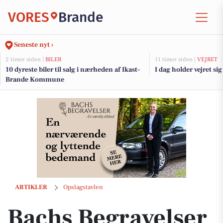
VORES
Brande
Seneste nyt ›
2 timer siden |
BILER
11 timer siden |
VEJRET
10 dyreste biler til salg i nærheden af Ikast-
I dag holder vejret si
Brande Kommune
Bachs Begravelser minder om at ære det aftryk, der aldrig kan slettes
ARTIKLER
Opslagstavlen
Bachs Begravelser