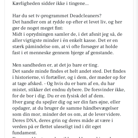
Kærligheden sidder ikke i tingene...
Har du set tv-programmet Deadcleaners?
Det handler om at rydde op efter et levet liv, og her
gør de noget meget fint:
Midt i oprydningen samler de, i det afsnit jeg så, de
aller vigtigste minder i én enkelt kasse. Det er en
stærk påmindelse om, at vi ofte forsøger at holde
fast i et menneske gennem bjerge af genstande.
Men sandheden er, at det jo bare er ting.
Det sande minde findes et helt andet sted. Det findes
i historierne, vi fortæller, og i dem, der møder op for
at tage afsked. - Og hvis du er barn af en, du har
mistet, stikker det endnu dybere. De forsvinder ikke,
for de bor i dig. Du er en fysisk del af dem.
Hver gang du spejler dig og ser din fars øjne, eller
opdager, at du bruger de samme håndbevægelser
som din mor, minder det os om, at de lever videre.
Deres DNA, deres grin og deres måde at være i
verden på er flettet uløseligt ind i dit eget
fundament.