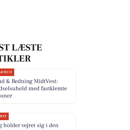
ST LÆSTE
TIKLER
ARM112
nd & Redning MidtVest:
dselsuheld med fastklemte
soner
JRET
g holder vejret sig i den