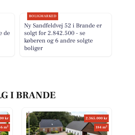
BOLIGMARKED
Ny Sandfeldvej 52 i Brande er
e de
solgt for 2.842.500 - se
køberen og 6 andre solgte
boliger
LG I BRANDE
00 kr
2.365.000 kr
2
2
46 m
184 m