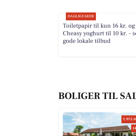
DAGLIGVARER
Toiletpapir til kun 16 kr. og
Cheasy yoghurt til 10 kr. - s
gode lokale tilbud
BOLIGER TIL SA
1.975.0
1