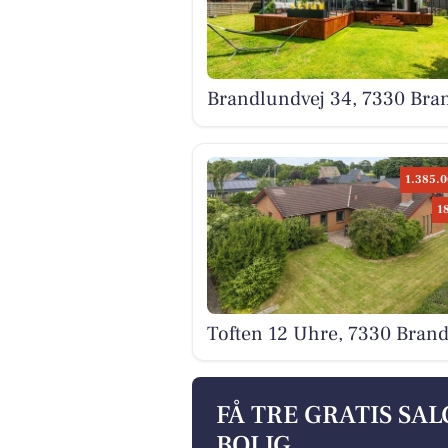
Brandlundvej 34, 7330 Bra
1.385.0
1
Toften 12 Uhre, 7330 Bran
FÅ TRE GRATIS SA
BOLIG