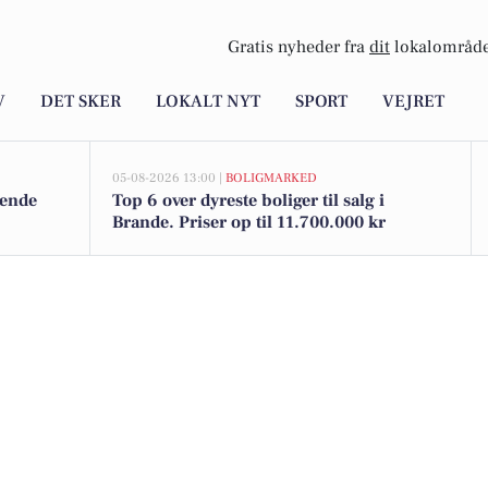
Gratis nyheder fra
dit
lokalområde
V
DET SKER
LOKALT NYT
SPORT
VEJRET
05-08-2026 13:00 |
BOLIGMARKED
 ende
Top 6 over dyreste boliger til salg i
Brande. Priser op til 11.700.000 kr