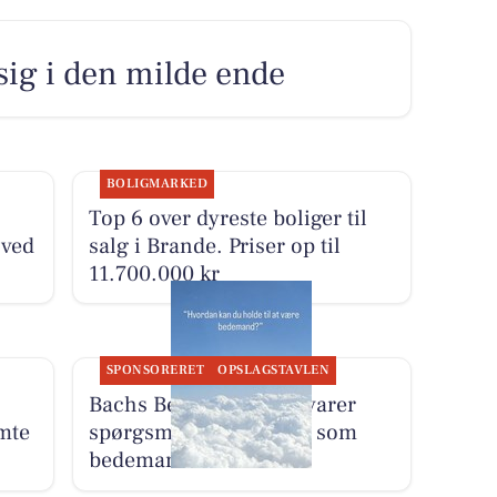
 sig i den milde ende
BOLIGMARKED
Top 6 over dyreste boliger til
 ved
salg i Brande. Priser op til
11.700.000 kr
SPONSORERET
OPSLAGSTAVLEN
Bachs Begravelser besvarer
mte
spørgsmål om arbejdet som
bedemand