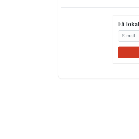
Få loka
Email