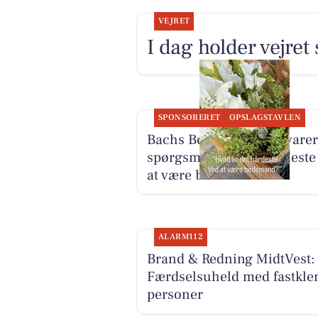
VEJRET
I dag holder vejret
SPONSORERET
OPSLAGSTAVLEN
Bachs Begravelser besvarer
spørgsmål om det hårdeste
at være bedemand
ALARM112
Brand & Redning MidtVest:
Færdselsuheld med fastkle
personer