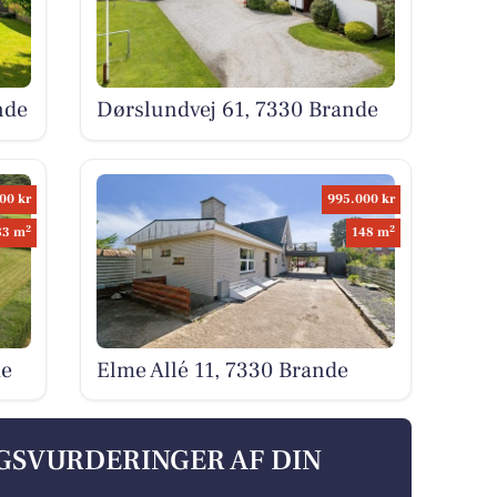
nde
Dørslundvej 61, 7330 Brande
00 kr
995.000 kr
2
2
83 m
148 m
de
Elme Allé 11, 7330 Brande
LGSVURDERINGER AF DIN