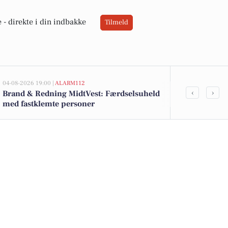
 -
direkte i din indbakke
Tilmeld
04-08-2026 19:00 |
ALARM112
02-08-2026 16:0
‹
›
Brand & Redning MidtVest: Færdselsuheld
Toiletpapir t
med fastklemte personer
yoghurt til 1