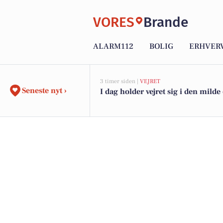
VORES
Brande
ALARM112
BOLIG
ERHVER
3 timer siden |
VEJRET
Seneste nyt ›
I dag holder vejret sig i den milde