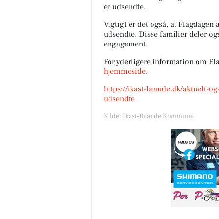
er udsendte.
Vigtigt er det også, at Flagdagen
udsendte. Disse familier deler o
engagement.
For yderligere information om Fl
hjemmeside
.
https://ikast-brande.dk/aktuelt-
udsendte
Kilde: Ikast-Brande Kommune