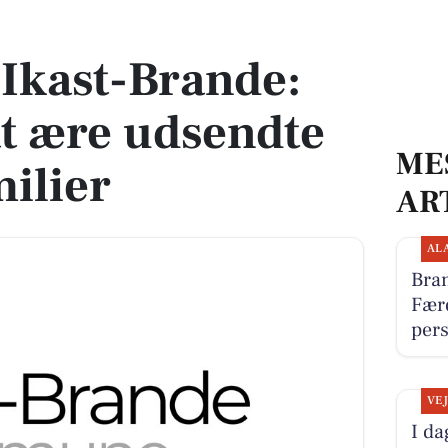
t ære udsendte og deres familier
 Ikast-Brande:
at ære udsendte
ME
milier
AR
AL
Bra
Fær
per
VE
I da