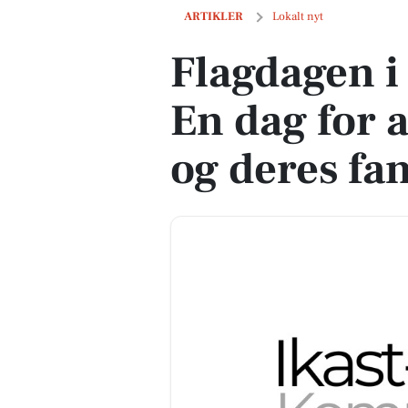
Flagdagen i Ikast-Brande: En dag for a
ARTIKLER
Lokalt nyt
Flagdagen i
En dag for 
og deres fa