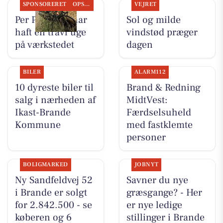
SPONSORERET
OPSLAGSTAVLEN
VEJRET
Per P. Cykler har
Sol og milde
haft en travl uge
vindstød præger
på værkstedet
dagen
BILER
ALARM112
10 dyreste biler til
Brand & Redning
salg i nærheden af
MidtVest:
Ikast-Brande
Færdselsuheld
Kommune
med fastklemte
personer
BOLIGMARKED
JOBNYT
Ny Sandfeldvej 52
Savner du nye
i Brande er solgt
græsgange? - Her
for 2.842.500 - se
er nye ledige
køberen og 6
stillinger i Brande