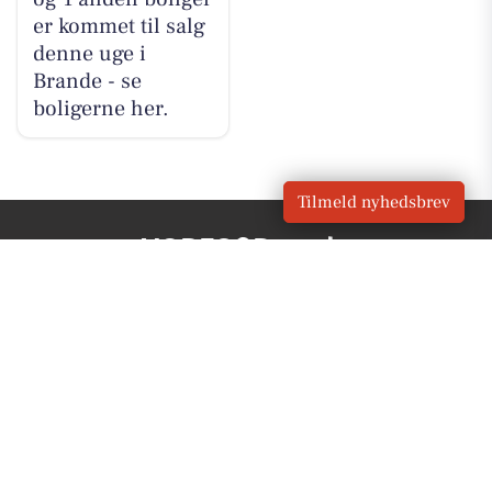
er kommet til salg
denne uge i
Brande - se
boligerne her.
Tilmeld nyhedsbrev
VORES
Brande
OM VORES DIGITAL
Om os