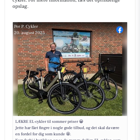
cykler. For mere information, læs det oprindelige
opslag.
Per P. Cykler
20. august 2025
LÆKRE EL-cykler til sommer priser 😀
Jette har fået fingre i nogle gode tilbud, og det skal da være
en fordel for dig som kunde 🤩.