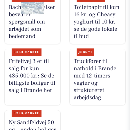
Bachs Begravelser
Toiletpapir til kun
besvarer
16 kr. og Cheasy
spørgsmål om
yoghurt til 10 kr. -
arbejdet som
se de gode lokale
bedemand
tilbud
BOLIGMARKED
JOBNYT
Frifeltvej 3 er til
Truckfører til
salg for kun
nathold i Brande
485.000 kr.: Se de
med 12-timers
billigste boliger til
vagter og
salg i Brande her
struktureret
arbejdsdag
BOLIGMARKED
Ny Sandfeldvej 50
og 1 anden boliger