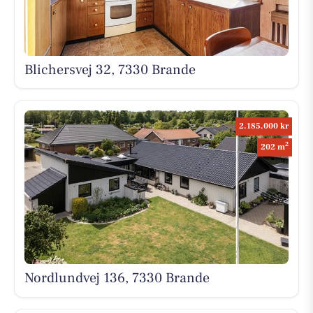
Blichersvej 32, 7330 Brande
2.185.000 kr
2
202 m
Nordlundvej 136, 7330 Brande