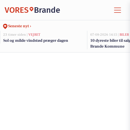
VORES
Brande
Seneste nyt ›
23 timer siden |
VEJRET
07-08-2026 14:15 |
BILER
Sol og milde vindstød præger dagen
10 dyreste biler til sa
Brande Kommune