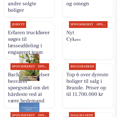
andre solgte
og omegn
boliger
JOBNYT
SPONSORERET
OPSLAGSTAVLEN
Erfaren truckfører
Nyt fra Per P.
søges til
Cykler
læsseafdeling i
engageret team
SPONSORERET
OPSLAGSTAVLEN
BOLIGMARKED
Bachs Begravelser
Top 6 over dyreste
besvarer
boliger til salg i
spørgsmål om det
Brande. Priser op
hårdeste ved at
til 11.700.000 kr
være bedemand
SPONSORERET
OPSLAGSTAVLEN
DAGLIGVARER