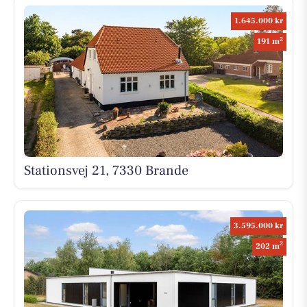
1.645.000 kr
2
191 m
Stationsvej 21, 7330 Brande
3.595.000 kr
2
202 m