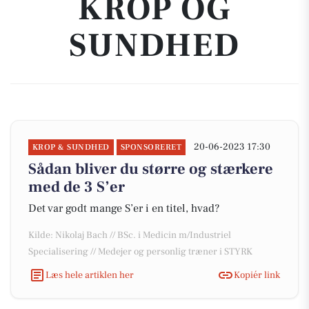
KROP OG
SUNDHED
20-06-2023 17:30
KROP & SUNDHED
SPONSORERET
Sådan bliver du større og stærkere
med de 3 S’er
Det var godt mange S’er i en titel, hvad?
Kilde: Nikolaj Bach // BSc. i Medicin m/Industriel
Specialisering // Medejer og personlig træner i STYRK
Læs hele artiklen her
Kopiér link