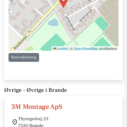
Leaflet
|
©
OpenStreetMap
contributors
Rutevejledning
Øvrige - Øvrige i Brande
3M Montage ApS
Thyregodvej 23
7330 Brande