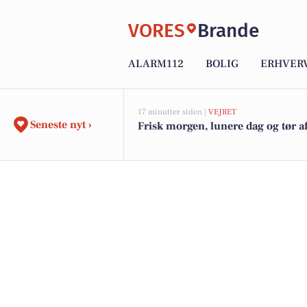
VORES
Brande
ALARM112
BOLIG
ERHVER
17 minutter siden |
VEJRET
Seneste nyt ›
Frisk morgen, lunere dag og tør a