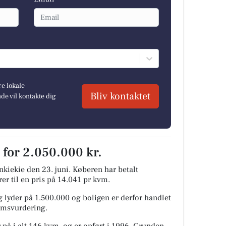
re lokale
Bliv kontaktet
e vil kontakte dig
 for 2.050.000 kr.
kiekie den 23. juni.
Køberen har betalt
rer til en pris på 14.041 pr kvm.
 lyder på 1.500.000 og boligen er derfor handlet
domsvurdering.
 på i alt 146 kvm. og er opført i 1996.
Grunden