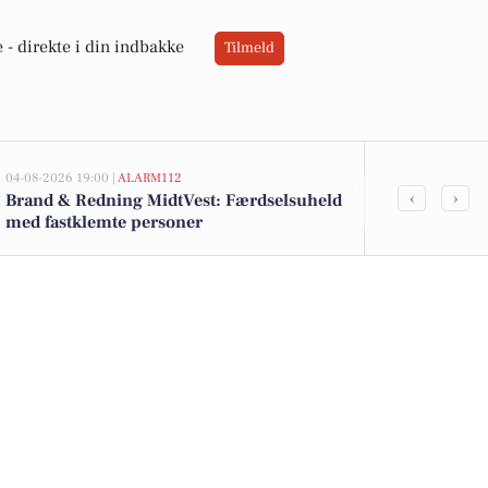
 -
direkte i din indbakke
Tilmeld
04-08-2026 19:00 |
ALARM112
02-08-2026 16:0
‹
›
Brand & Redning MidtVest: Færdselsuheld
Toiletpapir t
med fastklemte personer
yoghurt til 1