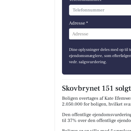
Adresse *
Adresse
Dine oplysninger deles med op til t
ejendomsmæglere, som efterfølgend
vedr. salgsvurdering.
Skovbrynet 151 solgt
Boligen overtages af Kate Efemwen
2.050.000 for boligen, hvilket sva
Den offentlige ejendomsvurdering
til 37% over den offentlige ejen
Boligen er en villa med 5 værelser