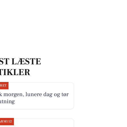
ST LÆSTE
TIKLER
JRET
k morgen, lunere dag og tør
utning
ARM112