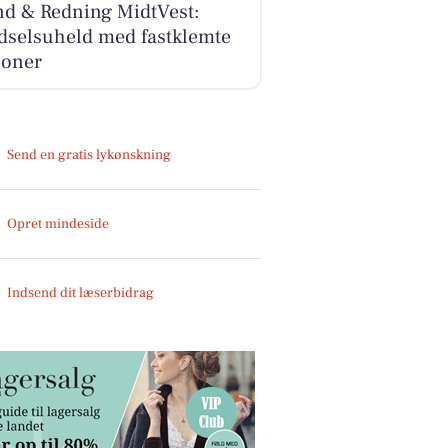
nd & Redning MidtVest:
dselsuheld med fastklemte
soner
Send en gratis lykønskning
Opret mindeside
Indsend dit læserbidrag