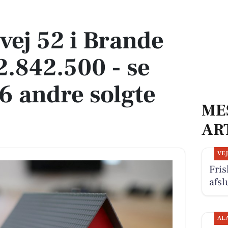
 2.842.500 - se køberen og 6 andre solgte boliger
vej 52 i Brande
 2.842.500 - se
6 andre solgte
ME
AR
VE
Fris
afsl
AL