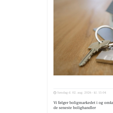
Søndag d. 02. aug. 2026 - kl. 15:04
Vi følger boligmarkedet i og omkr
de seneste bolighandler