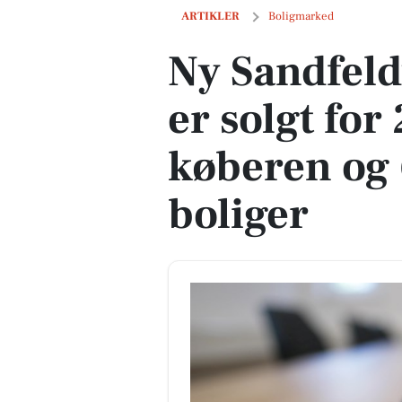
Ny Sandfeldvej 52 i Brande er solgt for
ARTIKLER
Boligmarked
Ny Sandfeld
er solgt for
køberen og 
boliger