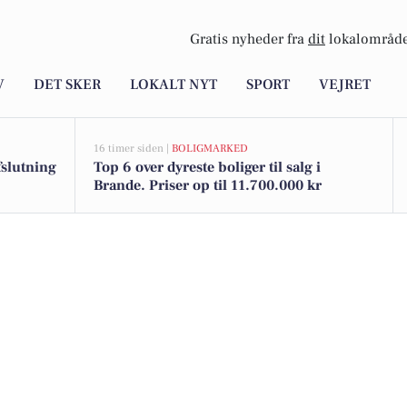
Gratis nyheder fra
dit
lokalområde
V
DET SKER
LOKALT NYT
SPORT
VEJRET
16 timer siden |
BOLIGMARKED
fslutning
Top 6 over dyreste boliger til salg i
Brande. Priser op til 11.700.000 kr