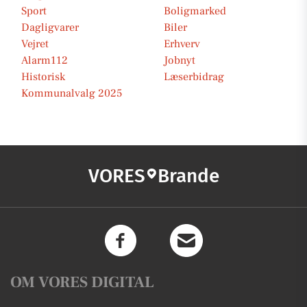
Sport
Boligmarked
Dagligvarer
Biler
Vejret
Erhverv
Alarm112
Jobnyt
Historisk
Læserbidrag
Kommunalvalg 2025
VORES
Brande
OM VORES DIGITAL