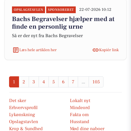
22-07-2026 10:12
OPSLAGSTAVLEN
SPONSORERET
Bachs Begravelser hjælper med at
finde en personlig urne
Så er der nyt fra Bachs Begravelser
Læs hele artiklen her
Kopiér link
1
2
3
4
5
6
7
...
105
Det sker
Lokalt nyt
Erhvervsprofil
Mindeord
Lykønskning
Fakta om
Opslagstavlen
Husstand
Krop & Sundhed
Mød dine naboer