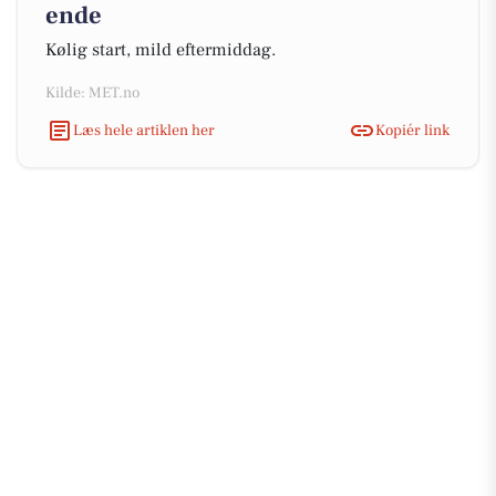
ende
Kølig start, mild eftermiddag.
Kilde: MET.no
Læs hele artiklen her
Kopiér link