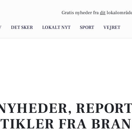
Gratis nyheder fra
dit
lokalområde
V
DET SKER
LOKALT NYT
SPORT
VEJRET
NYHEDER, REPOR
TIKLER FRA BRA