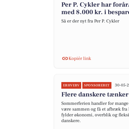
Per P. Cykler har forå
med 8.000 kr. i bespar
Så er der nyt fra Per P. Cykler
Kopiér link
30-05-2
ERHVERV
SPONSORERET
Flere danskere tænker
Sommerferien handler for mange 
være sammen og få et afbræk fra 
fylder økonomi, overblik og fleks
danskere.