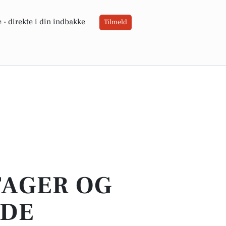
 -
direkte i din indbakke
Tilmeld
TAGER OG
NDE