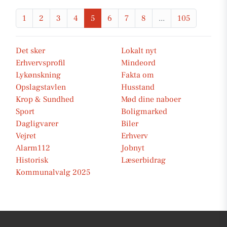
1
2
3
4
5
6
7
8
...
105
Det sker
Lokalt nyt
Erhvervsprofil
Mindeord
Lykønskning
Fakta om
Opslagstavlen
Husstand
Krop & Sundhed
Mød dine naboer
Sport
Boligmarked
Dagligvarer
Biler
Vejret
Erhverv
Alarm112
Jobnyt
Historisk
Læserbidrag
Kommunalvalg 2025