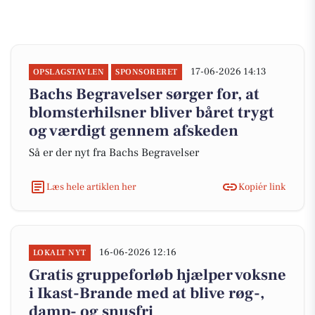
17-06-2026 14:13
OPSLAGSTAVLEN
SPONSORERET
Bachs Begravelser sørger for, at
blomsterhilsner bliver båret trygt
og værdigt gennem afskeden
Så er der nyt fra Bachs Begravelser
Læs hele artiklen her
Kopiér link
16-06-2026 12:16
LOKALT NYT
Gratis gruppeforløb hjælper voksne
i Ikast-Brande med at blive røg-,
damp- og snusfri