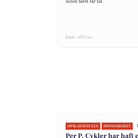
solen først får fat.
Kilde: MET.no
OPSLAGSTAVLEN
SPONSORERET
Per P. Cykler har haft 