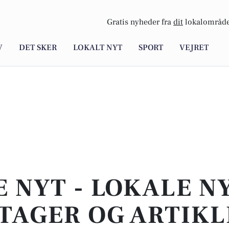
Gratis nyheder fra
dit
lokalområde
V
DET SKER
LOKALT NYT
SPORT
VEJRET
E NYT - LOKALE N
TAGER OG ARTIKL