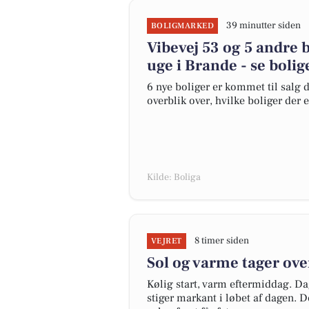
39 minutter siden
BOLIGMARKED
Vibevej 53 og 5 andre 
uge i Brande - se bolig
6 nye boliger er kommet til salg d
overblik over, hvilke boliger der 
Kilde: Boliga
8 timer siden
VEJRET
Sol og varme tager ove
Kølig start, varm eftermiddag. Dag
stiger markant i løbet af dagen. De