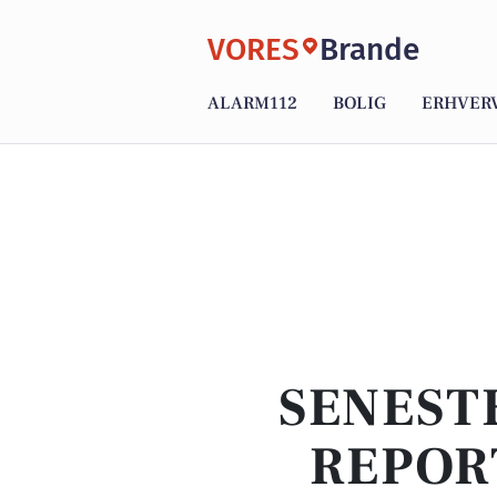
VORES
Brande
ALARM112
BOLIG
ERHVER
SENEST
REPOR