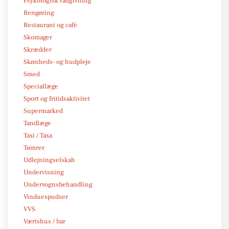
Psykologisk rådgivning
Rengøring
Restaurant og café
Skomager
Skrædder
Skønheds- og hudpleje
Smed
Speciallæge
Sport og fritidsaktivitet
Supermarked
Tandlæge
Taxi / Taxa
Tømrer
Udlejningselskab
Undervisning
Undervognsbehandling
Vinduespudser
VVS
Værtshus / bar