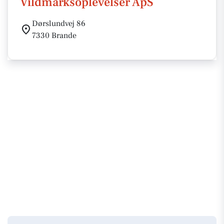
Vildmarksoplevelser ApS
Dørslundvej 86
7330 Brande