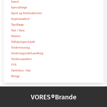
Smed
Speciallæge
Sport og fritidsaktivitet
Supermarked
Tandlæge
Taxi / Taxa
Tømrer
Udlejningselskab
Undervisning
Undervognsbehandling
Vinduespudser
VVS
Værtshus / bar
Øvrige
VORES
Brande