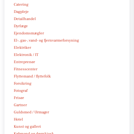
Catering
Dagpleje
Detailhandel
Dyrlæge
Ejendomsmægler
El-, gas-, vand- og fjernvarmeforsyning
Elektriker
Elektronik / IT
Entreprenør
Fitnesscenter
Flyttemand / flyttefolk
Forsikring
Fotograf
Frisør
Gartner
Guldsmed / Urmager
Hotel
Kunst og galleri
Købmand og døgnkiosk