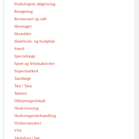
Psykologisk rådgivning
Rengøring
Restaurant og café
Skomager
Skrædder
Skønheds- og hudpleje
Smed
Speciallæge
Sport og fritidsaktivitet
Supermarked
Tandlæge
Taxi / Taxa
Tømrer
Udlejningselskab
Undervisning
Undervognsbehandling
Vinduespudser
VVS
Værtshus / bar