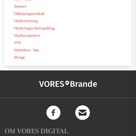
Tømrer
Udlejningselskab
Undervisning
Undervognsbehandling
Vinduespudser
VVS
Værtshus / bar
Øvrige
VORES
Brande
OM VORES DIGITAL