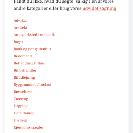
Fandt du ikke, hvad du søgte, så kig i en af vores
andre kategorier eller brug vores
udvidet søgning
.
Advokat
Arkitekt
Autoværksted / mekanik
Bager
Bank og pengeinstitut
Bedemand
Behandlingstilbud
Bilforhandler
Biludlejning
Byggemarked / trælast
Børnehave
Catering
Dagpleje
Detailhandel
Dyrlæge
Ejendomsmægler